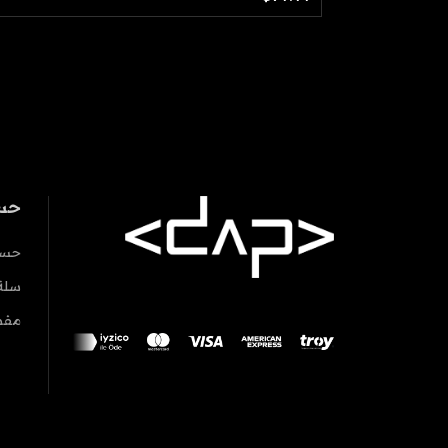
حس
حسا
سلة
مفض