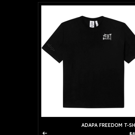
ADAPA FREEDOM T-S
arrow_right_alt
$8