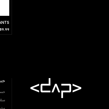
ANTS
89.99
حس
حسا
سلة
مفض