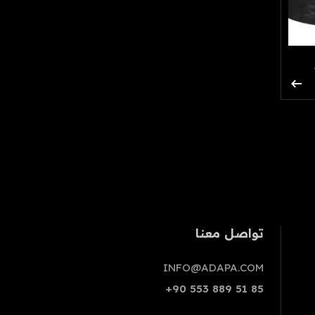
arrow_right_alt
تواصل معنا
INFO@ADAPA.COM
+90 553 889 51 85