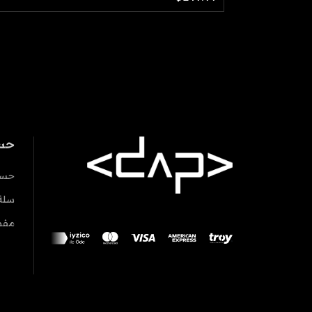
حس
حسا
سلة
مفض