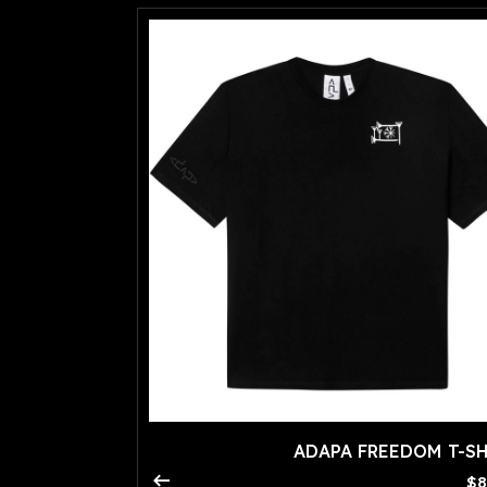
ADAPA FREEDOM T-S
arrow_right_alt
$8