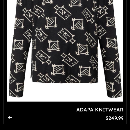
ADAPA KNITWEAR
arrow_right_alt
$249.99