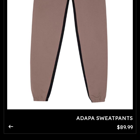
ADAPA SWEATPANTS
arrow_right_alt
$89.99