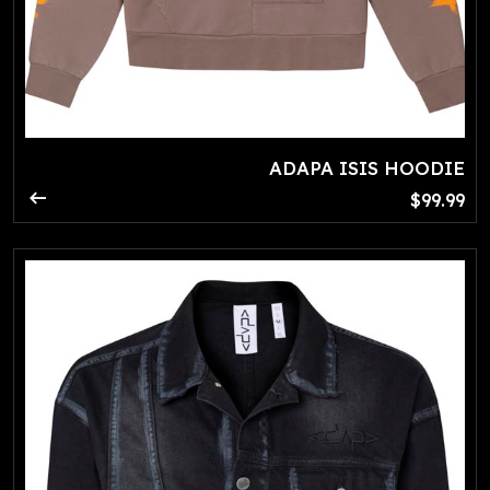
ADAPA ISIS HOODIE
arrow_right_alt
$99.99