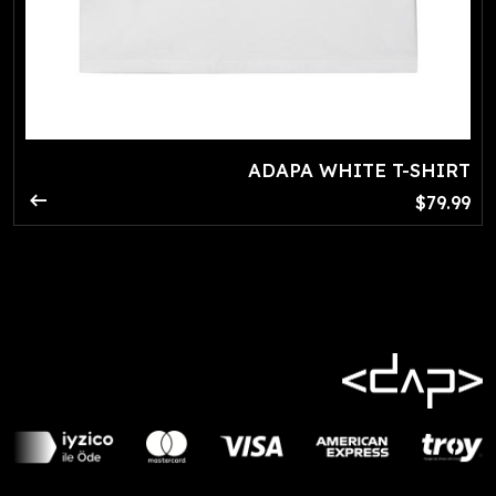
ADAPA WHITE T-SHIRT
arrow_right_alt
$79.99